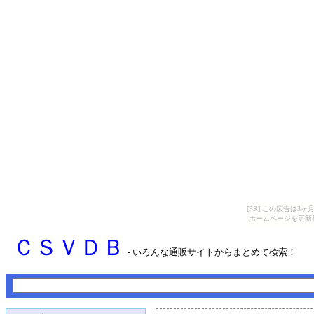
[PR] この広告は
ホームページを更新
ＣＳＶＤＢ
- いろんな通販サイトからまとめて検索！