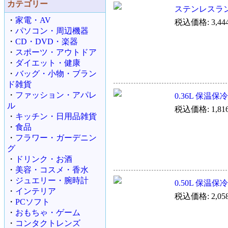
カテゴリー
ステンレスランチ
・
家電・AV
税込価格: 3,44
・
パソコン・周辺機器
・
CD・DVD・楽器
・
スポーツ・アウトドア
・
ダイエット・健康
・
バッグ・小物・ブラン
ド雑貨
・
ファッション・アパレ
0.36L 保温保
ル
税込価格: 1,81
・
キッチン・日用品雑貨
・
食品
・
フラワー・ガーデニン
グ
・
ドリンク・お酒
・
美容・コスメ・香水
・
ジュエリー・腕時計
0.50L 保温保
・
インテリア
税込価格: 2,05
・
PCソフト
・
おもちゃ・ゲーム
・
コンタクトレンズ