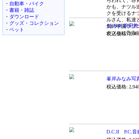
らわれて、赤
・
自動車・バイク
かも、ナツル
・
書籍・雑誌
クを受けるナ
・
ダウンロード
ルさん、私達
・
グッズ・コレクション
AKB48 前
気の学園ラブ
・
ペット
ナツルに告白!
税込価格: 2,98
峯岸みなみ写真集
税込価格: 2,94
D.C.II P