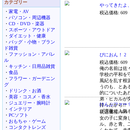
カテゴリー
やってきたよ、
・
家電・AV
税込価格: 609
・
パソコン・周辺機器
・
CD・DVD・楽器
・
スポーツ・アウトドア
・
ダイエット・健康
・
バッグ・小物・ブラン
ド雑貨
・
ファッション・アパレ
ぴにおん！ 2 
ル
税込価格: 609
・
キッチン・日用品雑貨
俺の名前は佐
・
食品
学校の平和を
・
フラワー・ガーデニン
風紀を乱す根
グ
うのも、とあ
・
ドリンク・お酒
的についたあ
・
美容・コスメ・香水
弟・ヒカルが
・
ジュエリー・腕時計
けんぷファー 9
持ったから!
・
インテリア
ブ増量で人気も
税込価格: 609
・
PCソフト
女の子に変身
・
おもちゃ・ゲーム
ル。赤と青、
・
コンタクトレンズ