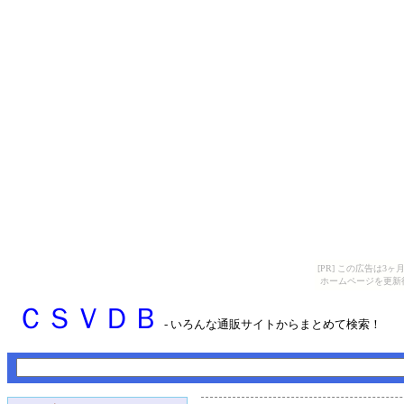
[PR] この広告は
ホームページを更新
ＣＳＶＤＢ
- いろんな通販サイトからまとめて検索！