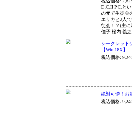
税込価格: 2,62
D.C.II P
の元で生徒会
エリカと2人
徒会！？(主に
佳子 桜内 義
シークレットゲー
【Win 18X】
税込価格: 9,24
絶対可憐！お嬢
税込価格: 9,24