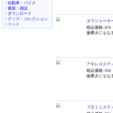
・
自動車・バイク
・
書籍・雑誌
・
ダウンロード
・
グッズ・コレクション
タラジャーキ
・
ペット
税込価格: 819
歯磨きにもな
アキレスステ
税込価格: 924
歯磨きにもな
ブタミミステ