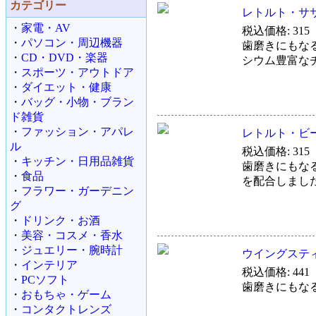
カテゴリー
レトルト・サ
・
家電・AV
税込価格: 315
・
パソコン・周辺機器
歯磨きにもな
・
CD・DVD・楽器
シウム豊富な
・
スポーツ・アウトドア
・
ダイエット・健康
・
バッグ・小物・ブラン
ド雑貨
・
ファッション・アパレ
レトルト・ビ
ル
税込価格: 315
・
キッチン・日用品雑貨
歯磨きにもな
・
食品
を配合しまし
・
フラワー・ガーデニン
グ
・
ドリンク・お酒
・
美容・コスメ・香水
・
ジュエリー・腕時計
ウイングステ
・
インテリア
税込価格: 441
・
PCソフト
歯磨きにもな
・
おもちゃ・ゲーム
・
コンタクトレンズ