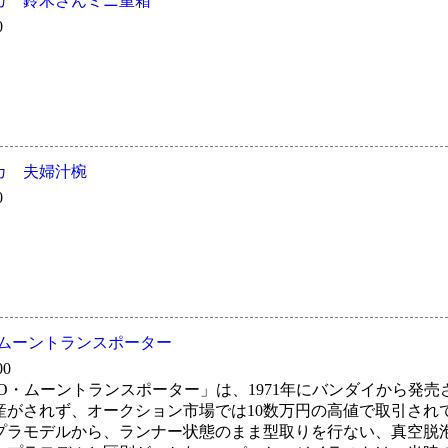
カ 鈴木さんミニ重箱
0
カ 夫婦汁椀
0
 ムーントランスポーター
00
FO・ムーントランスポーター」は、1971年にバンダイから発
産がされず、オークション市場では10数万円の高値で取引され
プラモデルから、ランナー状態のまま型取りを行ない、真空脱