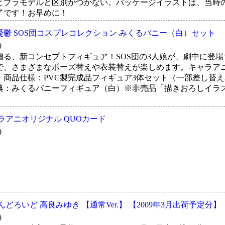
とプラモデルと区別がつかない。パッケージイラストは、当時
了です！お早めに！
鬱 SOS団コスプレコレクション みくるバニー（白）セット
0
贈る、新コンセプトフィギュア！SOS団の3人娘が、劇中に登
で、さまざまなポーズ替えや衣装替えが楽しめます。キャラア
・商品仕様：PVC製完成品フィギュア3体セット（一部差し替え
典：みくるバニーフィギュア（白）※非売品「描きおろしイラ
ラアニオリジナル QUOカード
0
どろいど 高良みゆき 【通常Ver.】 【2009年3月出荷予定分】
0