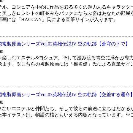
00
テル、ヨシュアを中心に作品を彩る多くの魅力あるキャラクタ
と美しきロレントの町並みをバックにならぶ姿はあなたの部屋
原画には「HACCAN」氏による直筆サインが入ります。
複製原画シリーズVol.02英雄伝説IV 空の軌跡【蒼穹の下で】
00
を楽しむエステル&ヨシュア。そして澄み渡る青空に浮かぶ導
覚ます。※こちらの複製原画には「椎名優」氏による直筆サイ
複製原画シリーズVol.03英雄伝説IV 空の軌跡【交差する運命
00
さないエステルと仲間たち、そして彼らの前途に立ちはだかる
た本イラストは、物語の核ともいえる内容となっています。※こ