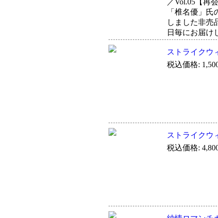
／Vol.05
「椎名優」氏の
しました非売品
日毎にお届け
ストライクウィ
税込価格: 1,50
ストライクウィ
税込価格: 4,80