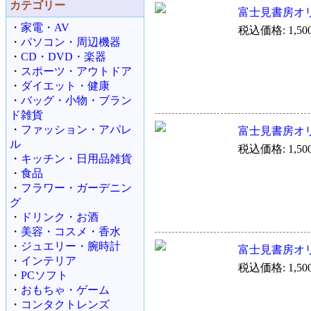
カテゴリー
富士見書房オリ
・
家電・AV
税込価格: 1,50
・
パソコン・周辺機器
・
CD・DVD・楽器
・
スポーツ・アウトドア
・
ダイエット・健康
・
バッグ・小物・ブラン
ド雑貨
・
ファッション・アパレ
富士見書房オリ
ル
税込価格: 1,50
・
キッチン・日用品雑貨
・
食品
・
フラワー・ガーデニン
グ
・
ドリンク・お酒
・
美容・コスメ・香水
・
ジュエリー・腕時計
富士見書房オリ
・
インテリア
税込価格: 1,50
・
PCソフト
・
おもちゃ・ゲーム
・
コンタクトレンズ