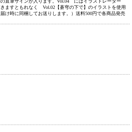
」氏の直筆サインが入ります。Vol.04 にはイラストレーター
だきますともれなく Vol.02【蒼穹の下で】のイラストを使用
お届け時に同梱してお送りします。）送料500円で各商品発売