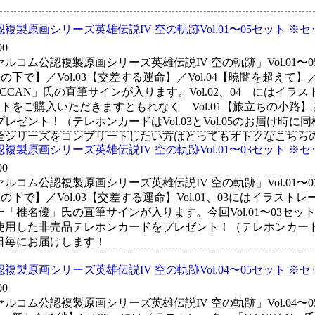
複製原画シリーズ英雄伝説IV 空の軌跡Vol.01〜05セット ※
00
ルコム公認複製原画シリーズ英雄伝説IV 空の軌跡」Vol.01〜
蒼穹の下で】／Vol.03【交差する運命】／Vol.04【暁闇を超えて】／
CCAN」氏の直筆サインが入ります。Vol.02、04 にはイ
05セットをご購入いただきますともれなく Vol.01【旅立ちの小
レゼント！（テレホンカードはVol.03とVol.05のお届け時
全シリーズをコンプリートしたい方はとってもオトクなこちら
複製原画シリーズ英雄伝説IV 空の軌跡Vol.01〜03セット ※
00
ルコム公認複製原画シリーズ英雄伝説IV 空の軌跡」Vol.01〜
蒼穹の下で】／Vol.03【交差する運命】Vol.01、03にはイラス
「椎名優」氏の直筆サインが入ります。今回Vol.01〜03セッ
用した非売品テレホンカードをプレゼント！（テレホンカードはV
日毎にお届けします！
複製原画シリーズ英雄伝説IV 空の軌跡Vol.04〜05セット ※
00
ルコム公認複製原画シリーズ英雄伝説IV 空の軌跡」Vol.04〜