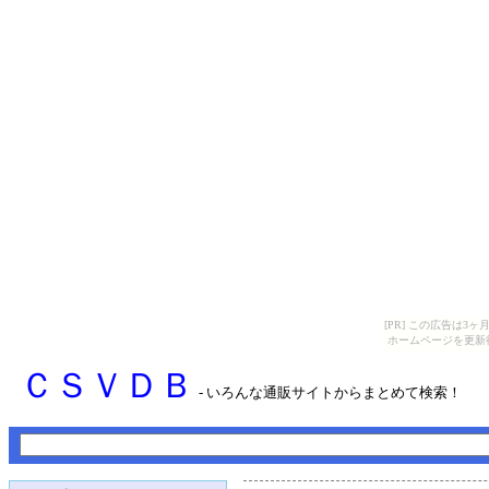
[PR] この広告は
ホームページを更新
ＣＳＶＤＢ
- いろんな通販サイトからまとめて検索！