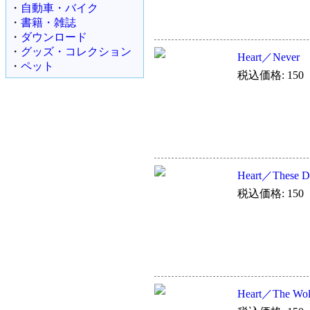
・
自動車・バイク
・
書籍・雑誌
・
ダウンロード
・
グッズ・コレクション
Heart／Never
・
ペット
税込価格: 150
Heart／These D
税込価格: 150
Heart／The Wol