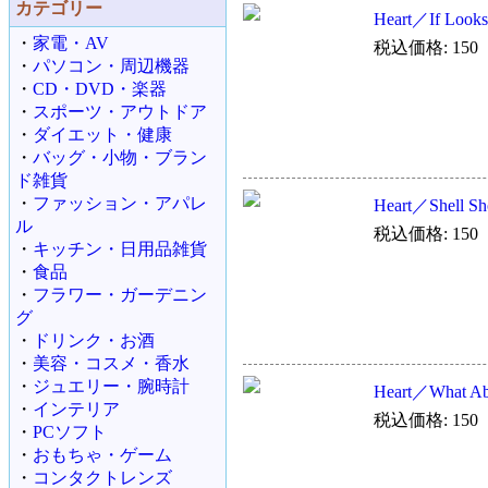
カテゴリー
Heart／If Looks
・
家電・AV
税込価格: 150
・
パソコン・周辺機器
・
CD・DVD・楽器
・
スポーツ・アウトドア
・
ダイエット・健康
・
バッグ・小物・ブラン
ド雑貨
・
ファッション・アパレ
Heart／Shell Sh
ル
税込価格: 150
・
キッチン・日用品雑貨
・
食品
・
フラワー・ガーデニン
グ
・
ドリンク・お酒
・
美容・コスメ・香水
・
ジュエリー・腕時計
Heart／What Ab
・
インテリア
税込価格: 150
・
PCソフト
・
おもちゃ・ゲーム
・
コンタクトレンズ