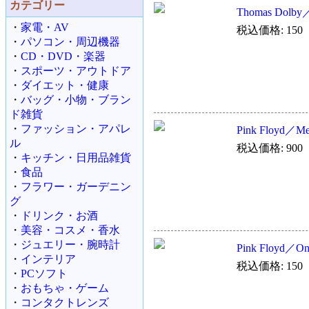
カテゴリー
Thomas Dolby／
・
家電・AV
税込価格: 150
・
パソコン・周辺機器
・
CD・DVD・楽器
・
スポーツ・アウトドア
・
ダイエット・健康
・
バッグ・小物・ブラン
ド雑貨
・
ファッション・アパレ
Pink Floyd／Me
ル
税込価格: 900
・
キッチン・日用品雑貨
・
食品
・
フラワー・ガーデニン
グ
・
ドリンク・お酒
・
美容・コスメ・香水
・
ジュエリー・腕時計
Pink Floyd／One
・
インテリア
税込価格: 150
・
PCソフト
・
おもちゃ・ゲーム
・
コンタクトレンズ