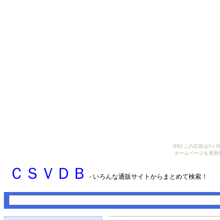
[PR] この広告は
ホームページを更新
ＣＳＶＤＢ
- いろんな通販サイトからまとめて検索！