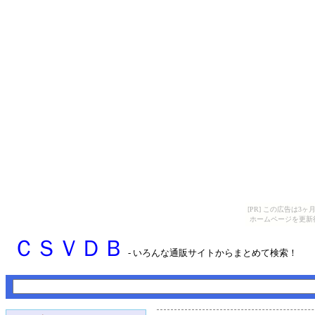
[PR] この広告は
ホームページを更新
ＣＳＶＤＢ
- いろんな通販サイトからまとめて検索！