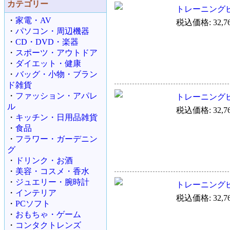
カテゴリー
トレーニングビデオ Mi
・
家電・AV
税込価格: 32,7
・
パソコン・周辺機器
・
CD・DVD・楽器
・
スポーツ・アウトドア
・
ダイエット・健康
・
バッグ・小物・ブラン
ド雑貨
・
ファッション・アパレ
トレーニングビデオ Mi
ル
税込価格: 32,7
・
キッチン・日用品雑貨
・
食品
・
フラワー・ガーデニン
グ
・
ドリンク・お酒
・
美容・コスメ・香水
・
ジュエリー・腕時計
トレーニングビデオ Mi
・
インテリア
税込価格: 32,7
・
PCソフト
・
おもちゃ・ゲーム
・
コンタクトレンズ