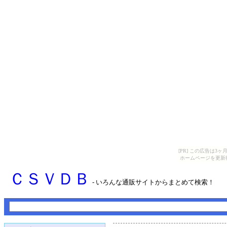
[PR] この広告は
ホームページを更新
ＣＳＶＤＢ
- いろんな通販サイトからまとめて検索！