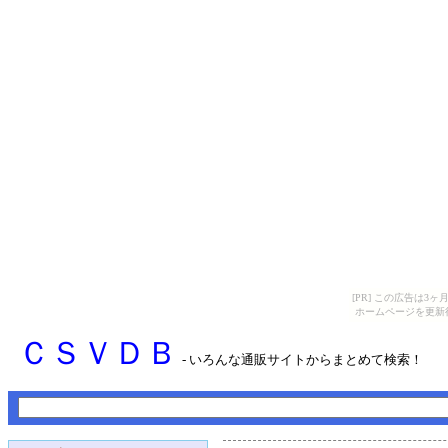
[PR] この広告は
ホームページを更新
ＣＳＶＤＢ
- いろんな通販サイトからまとめて検索！