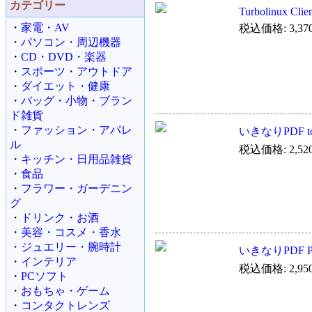
カテゴリー
Turbolinux Clie
・
家電・AV
税込価格: 3,37
・
パソコン・周辺機器
・
CD・DVD・楽器
・
スポーツ・アウトドア
・
ダイエット・健康
・
バッグ・小物・ブラン
ド雑貨
・
ファッション・アパレ
いきなりPDF to 
ル
税込価格: 2,52
・
キッチン・日用品雑貨
・
食品
・
フラワー・ガーデニン
グ
・
ドリンク・お酒
・
美容・コスメ・香水
・
ジュエリー・腕時計
いきなりPDF Pla
・
インテリア
税込価格: 2,95
・
PCソフト
・
おもちゃ・ゲーム
・
コンタクトレンズ