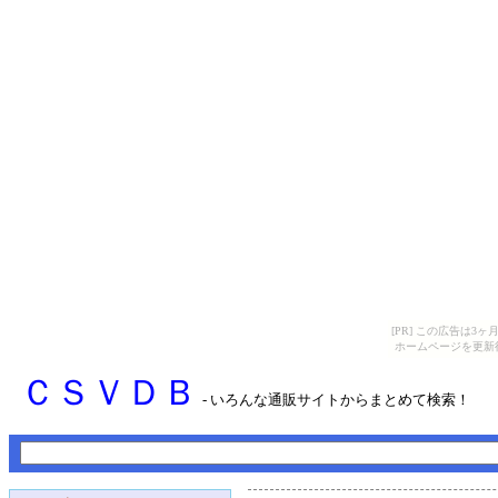
[PR] この広告は
ホームページを更新
ＣＳＶＤＢ
- いろんな通販サイトからまとめて検索！