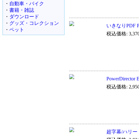
・
自動車・バイク
・
書籍・雑誌
・
ダウンロード
・
グッズ・コレクション
いきなりPDF Pla
・
ペット
税込価格: 3,37
PowerDirec
税込価格: 2,95
超字幕/ハリ