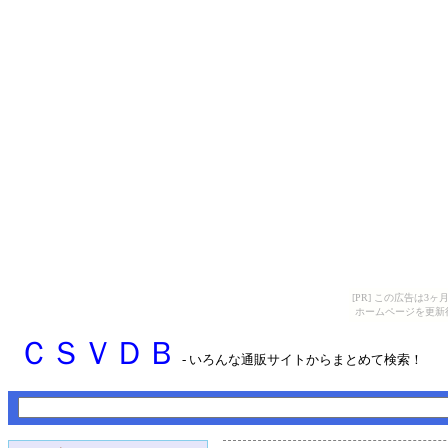
[PR] この広告は
ホームページを更新
ＣＳＶＤＢ
- いろんな通販サイトからまとめて検索！