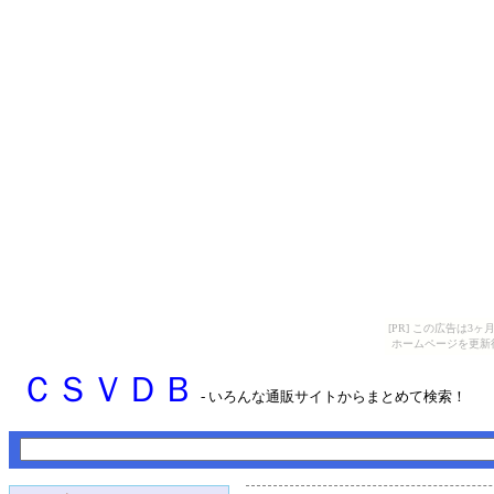
[PR] この広告は
ホームページを更新
ＣＳＶＤＢ
- いろんな通販サイトからまとめて検索！