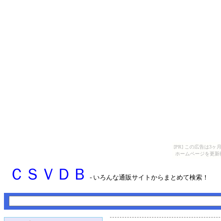
[PR] この広告は
ホームページを更新
ＣＳＶＤＢ
- いろんな通販サイトからまとめて検索！