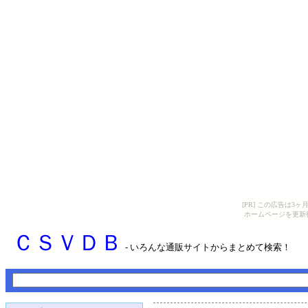
[PR] この広告は
ホームページを更新
ＣＳＶＤＢ
- いろんな通販サイトからまとめて検索！