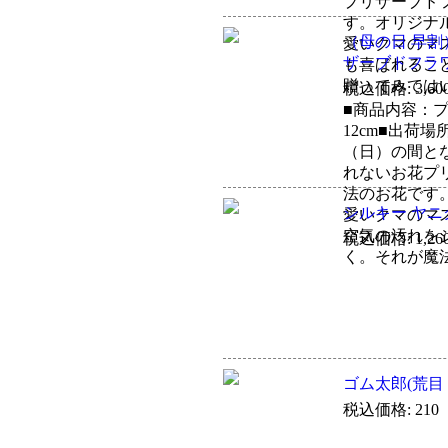
プリザーブド
す。オリジナ
（母の日 早
愛いクマのマ
ザーブドフラ
も喜ばれるこ
贈ってみては
税込価格: 3,60
■商品内容：プ
12cm■出荷
（日）の間と
れないお花プ
法のお花です
シルキー ヤニク
愛いクマのマ
空気の汚れを
税込価格: 1,26
く。それが魔
ゴム太郎(荒目
税込価格: 210