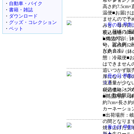
ネーション／高
・
自動車・バイク
高さ約7.5c
・
書籍・雑誌
温便■お届け
・
ダウンロード
ませんので予
・
グッズ・コレクション
（母の日 早
みと、母の日
・
ペット
す。日頃の感
税込価格: 3,48
いかが？（「
■商品内容：鉢
い。記入例：
号、直径約12
だきます）
さ約11cm（
態：冷蔵便■
はできません
追いつかず販
（母の日 早
厚になって母
ット
流通量が少な
ジのオレンジ
税込価格: 3,70
リ！数量限定
■商品内容：鉢
約7cm×長さ約
カーネーション
■出荷場所：岐
の間となりま
（母の日 早
焼き上げた生
ット
新★生ロール