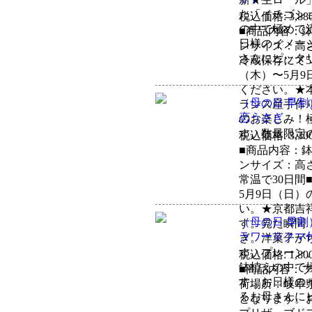
た「イチゴシ
税込価格: 3,88
の中で極めて
■商品内容：鉢
日様のイメー
ンサイズ：高さ
さんにピッタ
冷蔵保存にて5
（木）〜5月
ください。★
（母の日 早
ランス産手作
恋うさぎ
のお楽しみ！
す。数量限定
税込価格: 3,30
■商品内容：鉢
ンサイズ：高さ
常温で30日間
5月9日（日
い。★京都吉
（母の日 早
す。見た瞬間
ラワー※クマ
ぎ。洋菓子が
す。プレーン
税込価格: 1,80
鉢植えの中で
■商品内容：プリ
す。お日様の
荷場所：岐阜県
るお母さんに
となります。