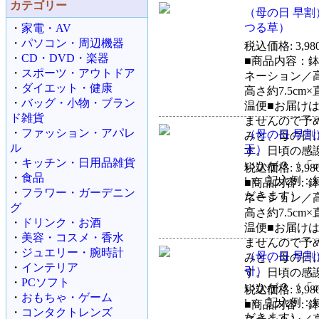
カテゴリー
（母の日 早
つる草）
・
家電・AV
・
パソコン・周辺機器
税込価格: 3,98
・
CD・DVD・楽器
■商品内容：鉢
・
スポーツ・アウトドア
ネーション／高
・
ダイエット・健康
高さ約7.5c
・
バッグ・小物・ブラン
温便■お届け
ド雑貨
ませんので予
・
ファッション・アパレ
（母の日 早
みと、母の日
ル
玉）
す。日頃の感
・
キッチン・日用品雑貨
いかが？（「
税込価格: 3,98
・
食品
い。記入例：
■商品内容：鉢
・
フラワー・ガーデニン
だきます）
ネーション／高
グ
高さ約7.5c
・
ドリンク・お酒
温便■お届け
・
美容・コスメ・香水
ませんので予
・
ジュエリー・腕時計
（母の日 早
みと、母の日
・
インテリア
引）
す。日頃の感
・
PCソフト
いかが？（「
税込価格: 3,98
・
おもちゃ・ゲーム
い。記入例：
■商品内容：鉢
・
コンタクトレンズ
だきます）