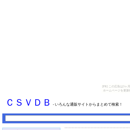
[PR] この広告は
ホームページを更新
ＣＳＶＤＢ
- いろんな通販サイトからまとめて検索！